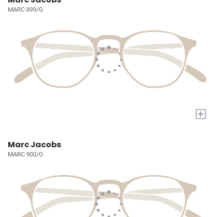
MARC 899/G
+
Marc Jacobs
MARC 900/G