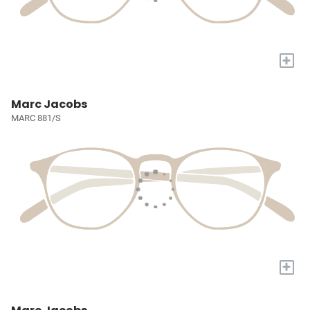
+
Marc Jacobs
MARC 881/S
+