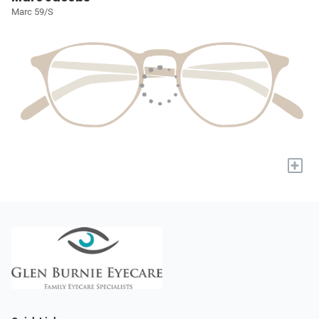
Marc 59/S
+