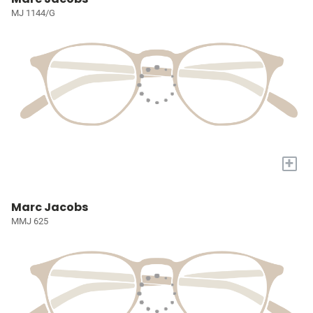
MJ 1144/G
+
Marc Jacobs
MMJ 625