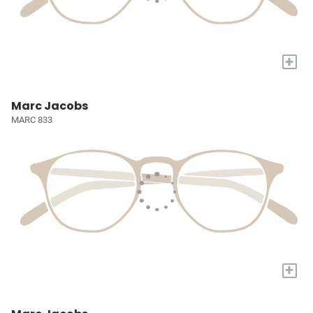
+
Marc Jacobs
MARC 833
+