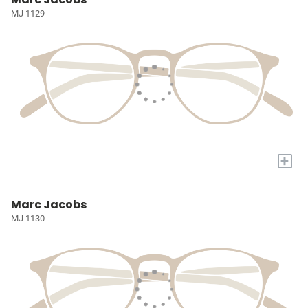
MJ 1129
+
Marc Jacobs
MJ 1130