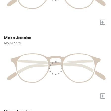
+
Marc Jacobs
MARC 779/F
+