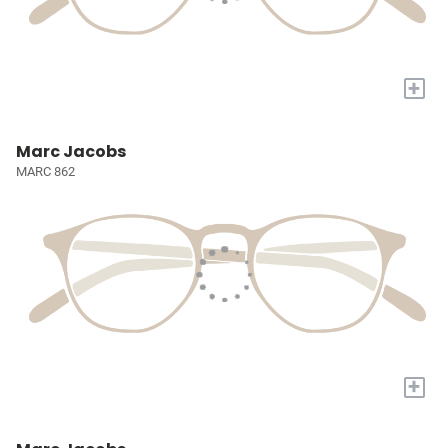
+
Marc Jacobs
MARC 862
+