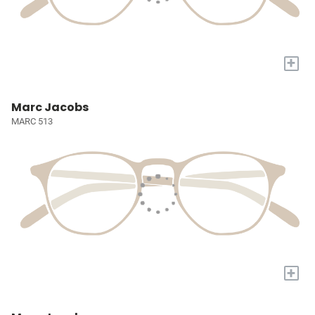
+
Marc Jacobs
MARC 513
+