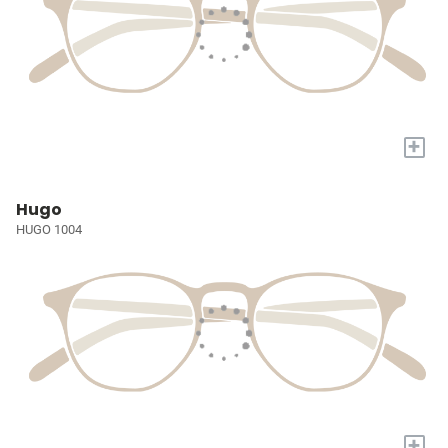
+
Hugo
HUGO 1004
+